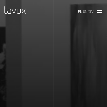
FI
/
EN
/
SV