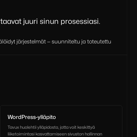
staavat juuri sinun prosessiasi.
löidyt järjestelmät — suunniteltu ja toteutettu
WordPress-ylläpito
Tavux huolehtii ylläpidosta, jotta voit keskittyä
liiketoimintasi kasvattamiseen sivuston hallinnan