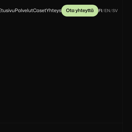
Etusivu
Palvelut
Caset
Yhteys
Ota yhteyttä
FI
/
EN
/
SV