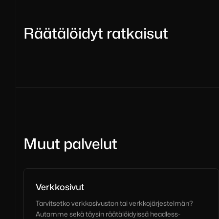
Räätälöidyt ratkaisut
Muut palvelut
Verkkosivut
Tarvitsetko verkkosivuston tai verkkojärjestelmän?
Autamme sekä täysin räätälöidyissä headless-