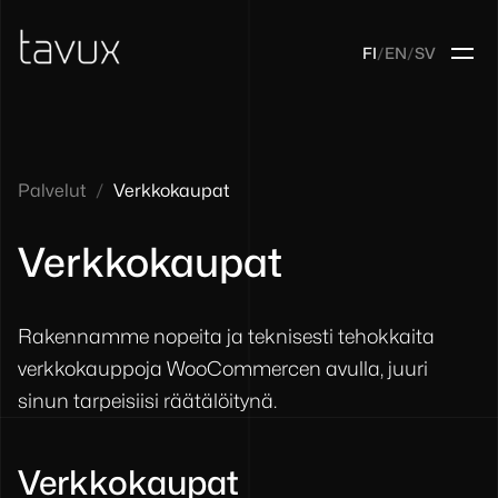
FI
/
EN
/
SV
Palvelut
/
Verkkokaupat
Verkkokaupat
Rakennamme nopeita ja teknisesti tehokkaita
verkkokauppoja WooCommercen avulla, juuri
sinun tarpeisiisi räätälöitynä.
Verkkokaupat